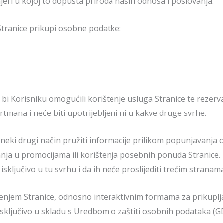
jeri u kojoj to dopušta priroda naših odnosa i poslovanja.
 Stranice prikupi osobne podatke:
bi Korisniku omogućili korištenje usluga Stranice te rezer
artmana i neće biti upotrijebljeni ni u kakve druge svrhe.
eki drugi način pružiti informacije prilikom popunjavanja 
anja u promocijama ili korištenja posebnih ponuda Stranice.
 isključivo u tu svrhu i da ih neće proslijediti trećim stranama
enjem Stranice, odnosno interaktivnim formama za prikuplj
 ćemo isključivo u skladu s Uredbom o zaštiti osobnih pod