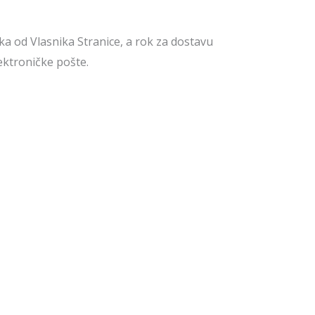
ka od Vlasnika Stranice, a rok za dostavu
ektroničke pošte.
eni. Njima se neće postupati na neprimjeren
ija prema osobama koje nisu ovlaštene
rikupljenim podacima, pristup ima Vlasnik
 osobni podaci bit će uništeni.