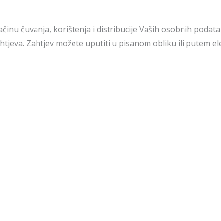
činu čuvanja, korištenja i distribucije Vaših osobnih podata
tjeva. Zahtjev možete uputiti u pisanom obliku ili putem el
li potpuno brisanje svih svojih osobnih i drugih podataka.
išteni ni u kakve svrhe osim onih za koji su prethodno naved
e biti prodani trećoj strani, a njihova eventualna distribuc
učivo uz pisanu suglasnost Korisnika.
ičkom obliku i čuvaju se u prostorijama Vlasnika Stranice. P
lim osobama, uvid u Vaše osobne podatke nije omogućen.
im osobnim podacima je 10 godina. Po isteku toga roka, Vaši