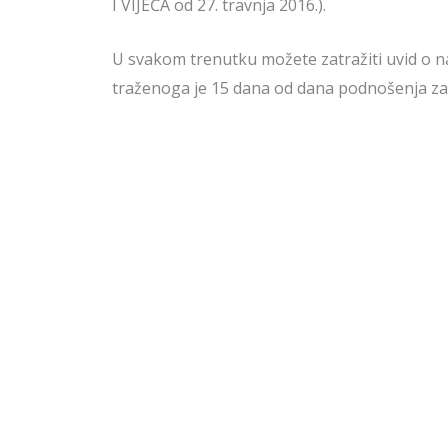
I VIJEĆA od 27. travnja 2016.).
U svakom trenutku možete zatražiti uvid o na
traženoga je 15 dana od dana podnošenja zah
U svakom trenutku možete zatražiti izmjenu i
Vaši prikupljeni osobni podaci neće biti kor
način, neće biti predmetom tajne obrade, neć
raspolagati njima može biti omogućena isklj
Vaši osobni podaci su zabilježeni u elektron
Stranice, administrator Stranice. Svim osta
Rok za čuvanje poslovne dokumentacije s Vaš